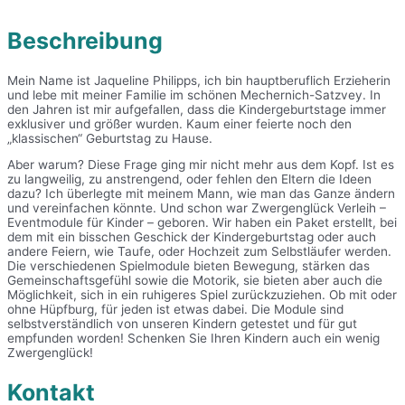
Beschreibung
Mein Name ist Jaqueline Philipps, ich bin hauptberuflich Erzieherin
und lebe mit meiner Familie im schönen Mechernich-Satzvey. In
den Jahren ist mir aufgefallen, dass die Kindergeburtstage immer
exklusiver und größer wurden. Kaum einer feierte noch den
„klassischen“ Geburtstag zu Hause.
Aber warum? Diese Frage ging mir nicht mehr aus dem Kopf. Ist es
zu langweilig, zu anstrengend, oder fehlen den Eltern die Ideen
dazu? Ich überlegte mit meinem Mann, wie man das Ganze ändern
und vereinfachen könnte. Und schon war Zwergenglück Verleih –
Eventmodule für Kinder – geboren. Wir haben ein Paket erstellt, bei
dem mit ein bisschen Geschick der Kindergeburtstag oder auch
andere Feiern, wie Taufe, oder Hochzeit zum Selbstläufer werden.
Die verschiedenen Spielmodule bieten Bewegung, stärken das
Gemeinschaftsgefühl sowie die Motorik, sie bieten aber auch die
Möglichkeit, sich in ein ruhigeres Spiel zurückzuziehen. Ob mit oder
ohne Hüpfburg, für jeden ist etwas dabei. Die Module sind
selbstverständlich von unseren Kindern getestet und für gut
empfunden worden! Schenken Sie Ihren Kindern auch ein wenig
Zwergenglück!
Kontakt