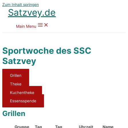
Zum Inhalt springen
Satzvey.de
Main Menu
Sportwoche des SSC
Satzvey
Grillen
Theke
Kuchentheke
Essensspende
Grillen
Gruppe
Tag
Tag
Uhrzeit
Name